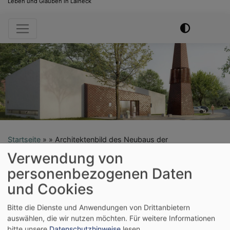
Leben und Glauben in Laineck
Hauptnavigation
Startseite
Architektenbild des Neubaus der
Epiphaniaskirche
Verwendung von
personenbezogenen Daten
Architektenbild des
und Cookies
Neubaus der
Bitte die Dienste und Anwendungen von Drittanbietern
auswählen, die wir nutzen möchten.
Für weitere Informationen
bitte unsere
Datenschutzhinweise
lesen.