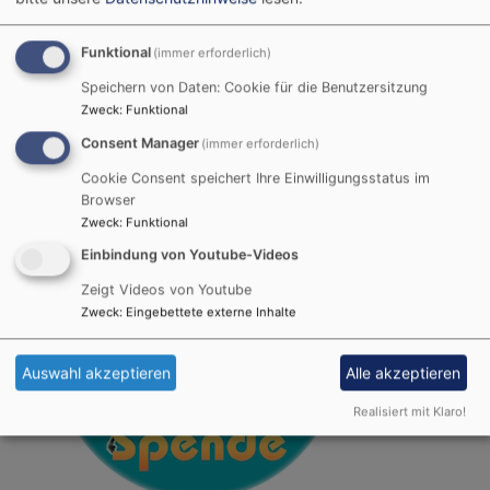
Epiphaniaskirche
Funktional
(immer erforderlich)
Speichern von Daten: Cookie für die Benutzersitzung
Jahreslosung und Spendenbutton
Zweck
:
Funktional
Consent Manager
(immer erforderlich)
Gott spricht:
Siehe, Ich mache alles neu.
Cookie Consent speichert Ihre Einwilligungsstatus im
Browser
Zweck
:
Funktional
Einbindung von Youtube-Videos
Zeigt Videos von Youtube
Zweck
:
Eingebettete externe Inhalte
Auswahl akzeptieren
Alle akzeptieren
Realisiert mit Klaro!