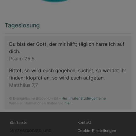
Tageslosung
Du bist der Gott, der mir hilft; täglich harre ich auf
dich.
Psalm 25,5
Bittet, so wird euch gegeben; suchet, so werdet ihr
finden; klopfet an, so wird euch aufgetan.
Matthäus 7,7
© Evangelische Brüder-Unität –
Herrnhuter Brüdergemeine
Weitere Informationen finden Sie
hier
.
Hauptnavigation
Fußbereichsmenü
Startseite
Kontakt
Gottesdienste und
Cookie-Einstellungen