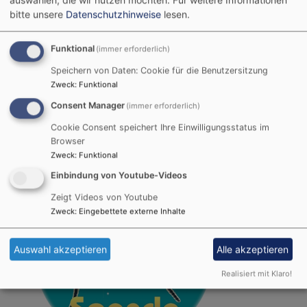
bitte unsere
Datenschutzhinweise
lesen.
Funktional
(immer erforderlich)
Speichern von Daten: Cookie für die Benutzersitzung
Zweck
:
Funktional
Jahreslosung und Spendenbutton
Consent Manager
(immer erforderlich)
Gott spricht:
Siehe, Ich mache alles neu.
Cookie Consent speichert Ihre Einwilligungsstatus im
Browser
Zweck
:
Funktional
Einbindung von Youtube-Videos
Zeigt Videos von Youtube
Zweck
:
Eingebettete externe Inhalte
Auswahl akzeptieren
Alle akzeptieren
Realisiert mit Klaro!