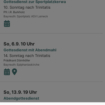
Gottesdienst zur Sportplatzkerwa
10. Sonntag nach Trinitatis
Pfr. i.R. Burkholz
Bayreuth
Sportplatz ASV Laineck
So, 6.9. 10 Uhr
Gottesdienst mit Abendmahl
14. Sonntag nach Trinitatis
Prädikant Dörnhöfer
Bayreuth
Epiphaniaskirche
So, 13.9. 19 Uhr
Abendgottesdienst
15. Sonntag nach Trinitatis