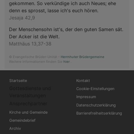
gekommen. So verkündige ich auch Neues; ehe
denn es sprosst, lasse ich's euch hören.
Jesaja 42,9
Der Menschensohn ist's, der den guten Samen sät.
Der Acker ist die Welt.
Matthäus 13,37-38
© Evangelische Brüder-Unität –
Herrnhuter Brüdergemeine
Weitere Informationen finden Sie
hier
.
Hauptnavigation
Fußbereichsmenü
Startseite
Kontakt
Gottesdienste und
Cookie-Einstellungen
Veranstaltungen
Impressum
Ansprechpartner
Datenschutzerklärung
Kirche und Gemeinde
Barrierefreiheitserklärung
Gemeindebrief
Archiv