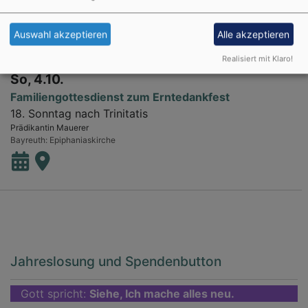
Auswahl akzeptieren
Alle akzeptieren
Realisiert mit Klaro!
So, 4.10.
Familiengottesdienst zum Erntedankfest
18. Sonntag nach Trinitatis
Prädikantin Mauerer
Bayreuth
Epiphaniaskirche
Jahreslosung und Spendenbutton
Gott spricht:
Siehe, Ich mache alles neu.