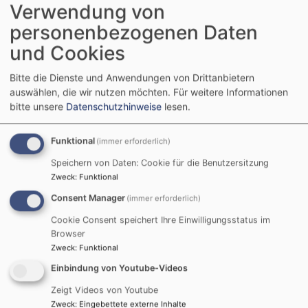
Verwendung von
Pfrin. Lauterbach
Bayreuth
Epiphaniaskirche
personenbezogenen Daten
und Cookies
Bitte die Dienste und Anwendungen von Drittanbietern
auswählen, die wir nutzen möchten.
Für weitere Informationen
So, 20.9. 10 Uhr
bitte unsere
Datenschutzhinweise
lesen.
Gottesdienst
16. Sonntag nach Trinitatis
Funktional
(immer erforderlich)
Pfr. i.R. Weinreich
Speichern von Daten: Cookie für die Benutzersitzung
Bayreuth
Epiphaniaskirche
Zweck
:
Funktional
Consent Manager
(immer erforderlich)
Cookie Consent speichert Ihre Einwilligungsstatus im
Browser
So, 27.9. 10 Uhr
Zweck
:
Funktional
Flurgottesdienst
Einbindung von Youtube-Videos
17. Sonntag nach Trinitatis
Zeigt Videos von Youtube
Prädikantin Mauerer & Posaunenchor
Zweck
:
Eingebettete externe Inhalte
Weidenberg
Gedenkstein Höflas/Döhlau