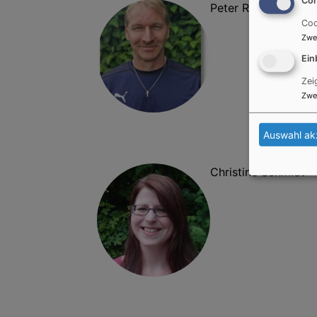
Peter Reul
Coo
Zwe
Ein
Zei
Zwe
Auswahl ak
Christine Schmidt