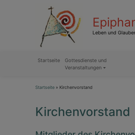
Direkt
zum
Epiphan
Inhalt
Leben und Glauben
Startseite
Gottesdienste und
Hauptnavigation
Veranstaltungen
Startseite
Kirchenvorstand
Kirchenvorstand
Mitglieder des Kirchenv