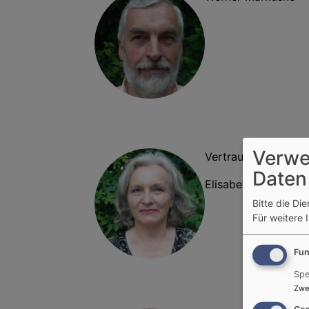
Verwe
Vertrauensperson
Daten
Elisabeth Pöhlmann
Bitte die Di
Für weitere 
Fun
Spe
Zwe
Con