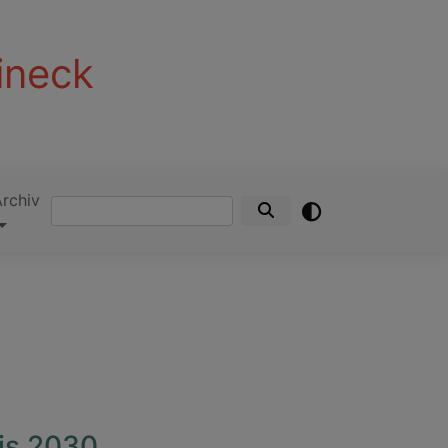
ineck
Archiv
Suche
is 2030