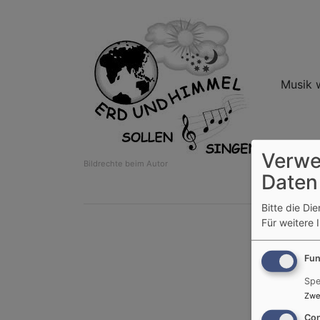
Musik 
Verwe
Bildrechte
beim Autor
Daten
Bitte die Di
Für weitere 
Fun
Spe
Zwe
Con