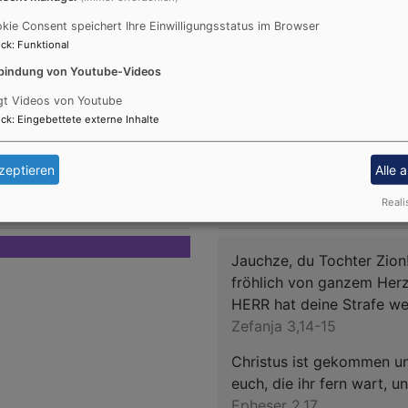
Emotion Kids
kie Consent speichert Ihre Einwilligungsstatus im Browser
ck
:
Funktional
bindung von Youtube-Videos
gt Videos von Youtube
ck
:
Eingebettete externe Inhalte
zeptieren
Alle 
Tageslosung
Reali
Jauchze, du Tochter Zion!
fröhlich von ganzem Herz
HERR hat deine Strafe 
Zefanja 3,14-15
Christus ist gekommen un
euch, die ihr fern wart, 
Epheser 2,17