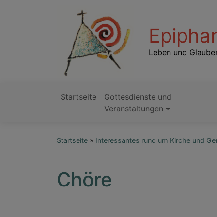
Direkt
zum
Epiphan
Inhalt
Leben und Glauben
Startseite
Gottesdienste und
Hauptnavigation
Veranstaltungen
Startseite
Interessantes rund um Kirche und G
Chöre