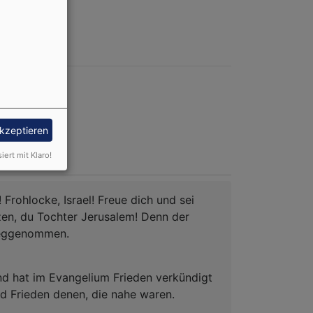
akzeptieren
siert mit Klaro!
 Frohlocke, Israel! Freue dich und sei
en, du Tochter Jerusalem! Denn der
weggenommen.
d hat im Evangelium Frieden verkündigt
und Frieden denen, die nahe waren.