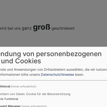
groß
ganz
wird bei uns
geschrieben!
ndung von personenbezogenen
 und Cookies
enste und Anwendungen von Drittanbietern auswählen, die wir nutze
Informationen bitte unsere
Datenschutzhinweise
lesen.
Posaunenchor
ktional
(immer erforderlich)
Coro Vocale
ichern von Daten: Cookie für die Benutzersitzung
ck
:
Funktional
Emotion
sent Manager
(immer erforderlich)