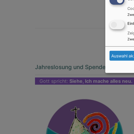
Coo
Zwe
Ein
Zei
Zwe
Auswahl ak
Jahreslosung und Spendenbutton
Gott spricht:
Siehe, Ich mache alles neu.