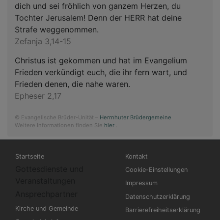
dich und sei fröhlich von ganzem Herzen, du
Tochter Jerusalem! Denn der HERR hat deine
Strafe weggenommen.
Zefanja 3,14-15
Christus ist gekommen und hat im Evangelium
Frieden verkündigt euch, die ihr fern wart, und
Frieden denen, die nahe waren.
Epheser 2,17
© Evangelische Brüder-Unität –
Herrnhuter Brüdergemeine
Weitere Informationen finden Sie
hier
.
Hauptnavigation
Fußbereichsmenü
Startseite
Kontakt
Gottesdienste und
Cookie-Einstellungen
Veranstaltungen
Impressum
Ansprechpartner
Datenschutzerklärung
Kirche und Gemeinde
Barrierefreiheitserklärung