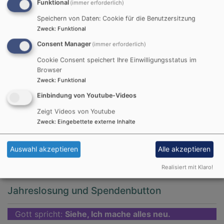
Funktional
(immer erforderlich)
seinen positiven Wirkungen erfahrbar zu machen. Der
Speichern von Daten: Cookie für die Benutzersitzung
Einklang von Bewegung und Atmung spielt in dieser
Zweck
:
Funktional
Tradition ebenfalls eine große Rolle. Eine kleine
Meditation beendet jede Übungseinheit.
Consent Manager
(immer erforderlich)
Cookie Consent speichert Ihre Einwilligungsstatus im
Eine Schnupperstunde ist jederzeit möglich. Wir treffen
Browser
uns i.d.R. am Dienstagvormittag. Der neue Kurs beginnt
Zweck
:
Funktional
nach der Sommerpause im Herbst.
Einbindung von Youtube-Videos
Leitung: Martina Schmittroth
Zeigt Videos von Youtube
Zweck
:
Eingebettete externe Inhalte
Anmeldung und weitere Informationen: Tel. 0921 / 9 43
66
Auswahl akzeptieren
Alle akzeptieren
Realisiert mit Klaro!
Jahreslosung und Spendenbutton
Gott spricht:
Siehe, Ich mache alles neu.