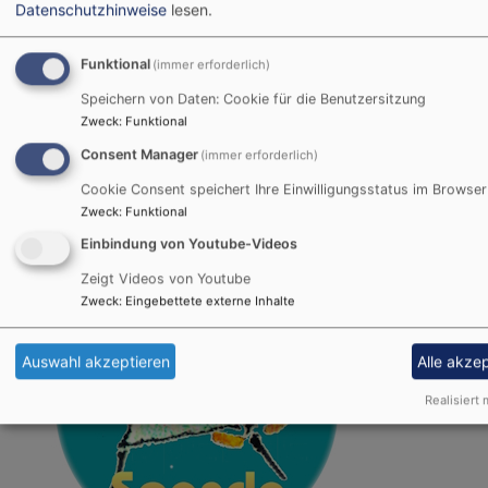
Datenschutzhinweise
lesen.
Für eine Übergangszeit werden Überweisungen auf die
alten Nummern noch automatisch weitergeleitet.
Funktional
(immer erforderlich)
Speichern von Daten: Cookie für die Benutzersitzung
Zweck
:
Funktional
Jahreslosung und Spendenbutton
Consent Manager
(immer erforderlich)
Cookie Consent speichert Ihre Einwilligungsstatus im Browser
Gott spricht:
Siehe, Ich mache alles neu.
Zweck
:
Funktional
Einbindung von Youtube-Videos
Zeigt Videos von Youtube
Zweck
:
Eingebettete externe Inhalte
Auswahl akzeptieren
Alle akze
Realisiert 