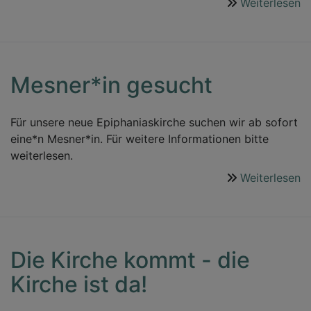
Weiterlesen
ü
1
F
L
o
Mesner*in gesucht
T
in
T
Für unsere neue Epiphaniaskirche suchen wir ab sofort
eine*n Mesner*in. Für weitere Informationen bitte
weiterlesen.
Weiterlesen
ü
M
g
Die Kirche kommt - die
Kirche ist da!