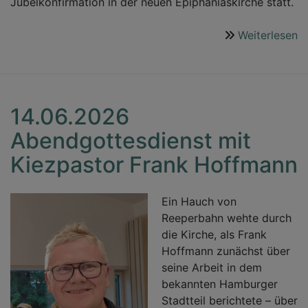
Jubelkonfirmation in der neuen Epiphaniaskirche statt.
Weiterlesen
ü
2
J
14.06.2026
Abendgottesdienst mit
Kiezpastor Frank Hoffmann
Ein Hauch von
Reeperbahn wehte durch
die Kirche, als Frank
Hoffmann zunächst über
seine Arbeit in dem
bekannten Hamburger
Stadtteil berichtete – über