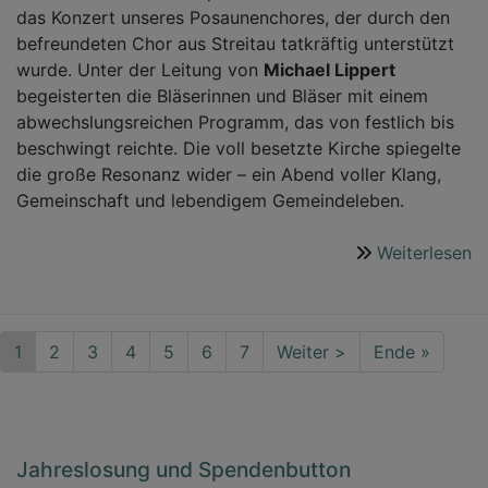
das Konzert unseres Posaunenchores, der durch den
befreundeten Chor aus Streitau tatkräftig unterstützt
wurde. Unter der Leitung von
Michael Lippert
begeisterten die Bläserinnen und Bläser mit einem
abwechslungsreichen Programm, das von festlich bis
beschwingt reichte. Die voll besetzte Kirche spiegelte
die große Resonanz wider – ein Abend voller Klang,
Gemeinschaft und lebendigem Gemeindeleben.
Weiterlesen
ü
2
B
u
Seitennummerierung
Aktuelle
1
Seite
2
Seite
3
Seite
4
Seite
5
Seite
6
Seite
7
Nächste
Weiter >
Last
Ende »
P
Seite
Seite
page
Jahreslosung und Spendenbutton