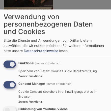
Verwendung von
personenbezogenen Daten
und Cookies
Swutzstock
: Epiphaniaskirche Laineck - ÖDREI
Erster Abendmahlsgottesdienst (Stream)
Bitte die Dienste und Anwendungen von Drittanbietern
auswählen, die wir nutzen möchten.
Für weitere Informationen
Einweihung der neuen Epiphaniaskirche (Highlights)
bitte unsere
Datenschutzhinweise
lesen.
Einweihung der neuen Epiphaniaskirche (Stream)
Funktional
(immer erforderlich)
Entwidmung der alten Kirche (Highlights)
Speichern von Daten: Cookie für die Benutzersitzung
Zweck
:
Funktional
Nordbayerischer Kurier
: Aufregung vor der
Consent Manager
(immer erforderlich)
Einweihung - Dienstag ist der große Tag
Cookie Consent speichert Ihre Einwilligungsstatus im
Abschiedsgottesdienst 4. Januar (Erinnerungen)
Browser
Zweck
:
Funktional
Geschichte der Epiphaniaskirche
Einbindung von Youtube-Videos