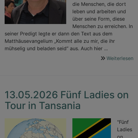
die Menschen, die dort
leben und arbeiten und
über seine Form, diese
Menschen zu erreichen. In
seiner Predigt legte er dann den Text aus dem
Matthäusevangelium „Kommt alle zu mir, die ihr
mühselig und beladen seid“ aus. Auch hier ...
Weiterlesen
ü
1
A
m
K
13.05.2026 Fünf Ladies on
F
Tour in Tansania
H
"Fünf
Ladies
on