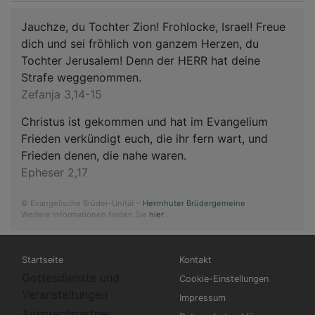
Jauchze, du Tochter Zion! Frohlocke, Israel! Freue
dich und sei fröhlich von ganzem Herzen, du
Tochter Jerusalem! Denn der HERR hat deine
Strafe weggenommen.
Zefanja 3,14-15
Christus ist gekommen und hat im Evangelium
Frieden verkündigt euch, die ihr fern wart, und
Frieden denen, die nahe waren.
Epheser 2,17
© Evangelische Brüder-Unität –
Herrnhuter Brüdergemeine
Weitere Informationen finden Sie
hier
.
Hauptnavigation
Fußbereichsmenü
Startseite
Kontakt
Gottesdienste und
Cookie-Einstellungen
Veranstaltungen
Impressum
Ansprechpartner