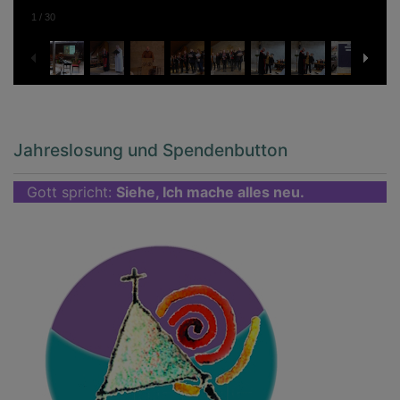
1
/
30
Jahreslosung und Spendenbutton
Gott spricht:
Siehe, Ich mache alles neu.