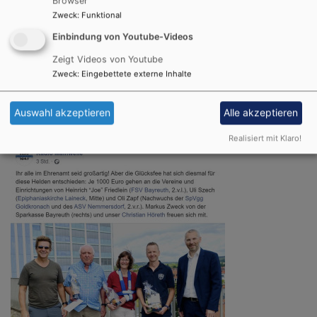
Browser
Bayreuth (vertreten durch Heinrich "Joe" Friedlein) und
Zweck
:
Funktional
die SpVgg Goldkronach (vertreten durch Oli Zapf).
Einbindung von Youtube-Videos
Das Bild zeigt die Gewinner bei der Übergabe der
Zeigt Videos von Youtube
Preise durch den Radio Mainwelle Moderator Christian
Zweck
:
Eingebettete externe Inhalte
Höreth und Markus Zweck von der Sparkasse
Bayreuth.
Auswahl akzeptieren
Alle akzeptieren
Realisiert mit Klaro!