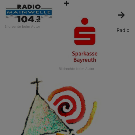
+
→
Bildrechte
beim Autor
Radio
Bildrechte
beim Autor