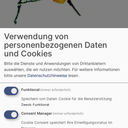
Bildrechte
beim Autor
Verwendung von
Mainwelle hat zusammen mit der Sparkasse Bayreuth
im Rahmen der Aktion "Ehrenamtshelden" einen Preis
personenbezogenen Daten
für ehrenamtliche Mitarbeit ausgelobt. Einer der drei
und Cookies
Preise in Höhe von 1.000 EUR ist dabei an die
Epiphaniaskirche gegangen!
Bitte die Dienste und Anwendungen von Drittanbietern
auswählen, die wir nutzen möchten.
Für weitere Informationen
Jeder Verein bzw. jede Organisation konnte dabei
bitte unsere
Datenschutzhinweise
lesen.
eine*n ehrenamtliche*n Mitarbeiter*in vorschlagen,
die/der dann im Radio Mainwelle "Mainwecker" und auf
Funktional
(immer erforderlich)
der Homepage
vorgestellt
wurde. Aus diesen
Speichern von Daten: Cookie für die Benutzersitzung
Vorschlägen wurden dann drei "Sieger" ausgelost, an
Zweck
:
Funktional
deren Verein/Organisation die Sparkasse Bayreuth je
Consent Manager
(immer erforderlich)
1.000 EUR ausgezahlt hat. Neben der Epiphaniaskirche
(vertreten durch Ulrike Szech) waren das der FSV
Cookie Consent speichert Ihre Einwilligungsstatus im