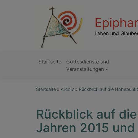
Direkt
zum
Epiphan
Inhalt
Leben und Glauben
Startseite
Gottesdienste und
Hauptnavigation
Veranstaltungen
Startseite
Archiv
Rückblick auf die Höhepunkt
Rückblick auf di
Jahren 2015 und