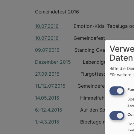
Gemeindefest 2016
10.07.2016
Emotion-Kids: Tabaluga oder 
10.07.2016
Gemeindefest
Verwe
09.07.2016
Standing Ovations für "Emo
Daten
Dezember 2015
Lebendiger Adventskal
Bitte die Di
27.09.2015
Flurgottesdienst Höflas
Für weitere 
11./12.07.2015
Gemeindefest
Fun
14.05.2015
Himmelfahrt Friedrichst
Spe
Zwe
6.-12.4.2015
Auf den Spuren des Apostel
Con
1.-4.3.2015
Bibeltage mit Heinz Bog
Coo
Zwe