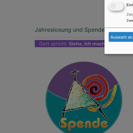
Ein
Zei
Zwe
Jahreslosung und Spendenbutton
Auswahl ak
Gott spricht:
Siehe, Ich mache alles neu.