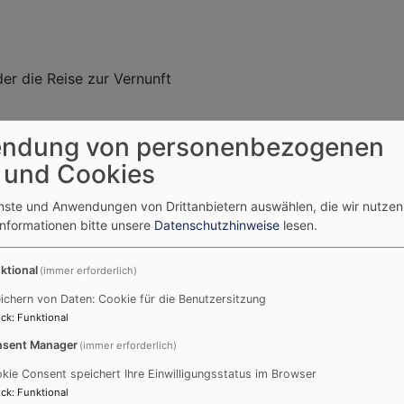
die Reise zur Vernunft
ndung von personenbezogenen
tion"
 und Cookies
ender
enste und Anwendungen von Drittanbietern auswählen, die wir nutze
Informationen bitte unsere
Datenschutzhinweise
lesen.
ktional
(immer erforderlich)
hal
ichern von Daten: Cookie für die Benutzersitzung
ck
:
Funktional
s Paulus II (Kappadokien)
sent Manager
(immer erforderlich)
ner
kie Consent speichert Ihre Einwilligungsstatus im Browser
ck
:
Funktional