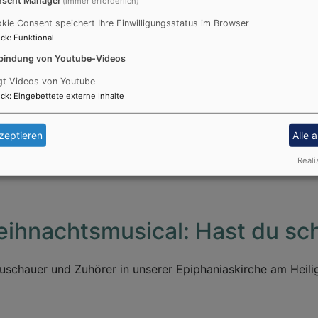
(immer erforderlich)
kie Consent speichert Ihre Einwilligungsstatus im Browser
ck
:
Funktional
bindung von Youtube-Videos
gt Videos von Youtube
landreise
ck
:
Eingebettete externe Inhalte
zeptieren
Alle 
Reali
eihnachtsmusical: Hast du sc
Zuschauer und Zuhörer in unserer Epiphaniaskirche am Hei