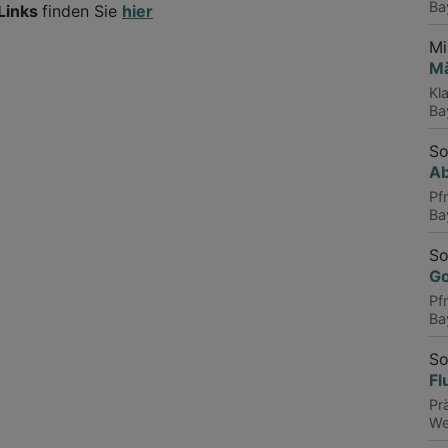
Ba
 Links
finden Sie
hier
Mi
M
Kl
Ba
So
Ab
Pf
Ba
So
Go
Pfr
Ba
So
Fl
Pr
We