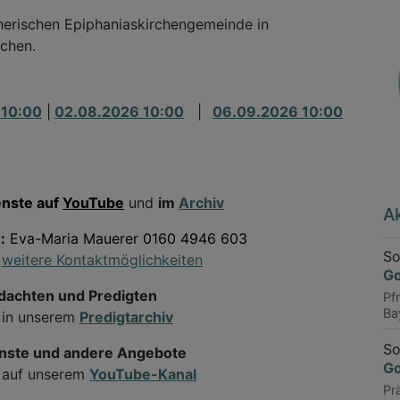
utherischen Epiphaniaskirchengemeinde in
uchen.
 10:00
|
02.08.2026 10:00
|
06.09.2026 10:00
nste auf
YouTube
und
im
Archiv
Ak
:
Eva-Maria Mauerer 0160 4946 603
So
weitere Kontaktmöglichkeiten
Go
achten und Predigten
Pfr
Ba
 in unserem
Predigtarchiv
So
nste und andere Angebote
Go
e auf unserem
YouTube-Kanal
Pr