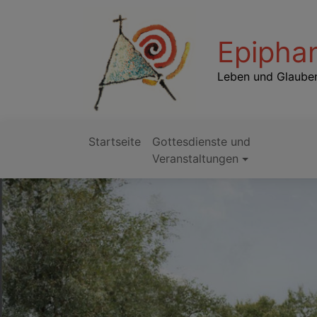
Direkt
zum
Epiphan
Inhalt
Leben und Glauben
Startseite
Gottesdienste und
Hauptnavigation
Veranstaltungen