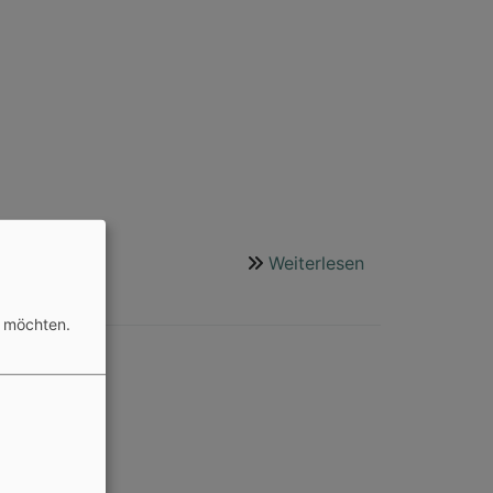
Weiterlesen
über
02.12.2018
25
n möchten.
Jahre
Lainecker
Adventsmarkt