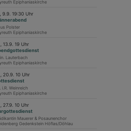
yreuth
Epiphaniaskirche
, 9.9. 19:30 Uhr
ännerabend
aus Polster
yreuth
Epiphaniaskirche
, 13.9. 19 Uhr
endgottesdienst
rin. Lauterbach
yreuth
Epiphaniaskirche
, 20.9. 10 Uhr
ttesdienst
. i.R. Weinreich
yreuth
Epiphaniaskirche
, 27.9. 10 Uhr
urgottesdienst
ädikantin Mauerer & Posaunenchor
idenberg
Gedenkstein Höflas/Döhlau