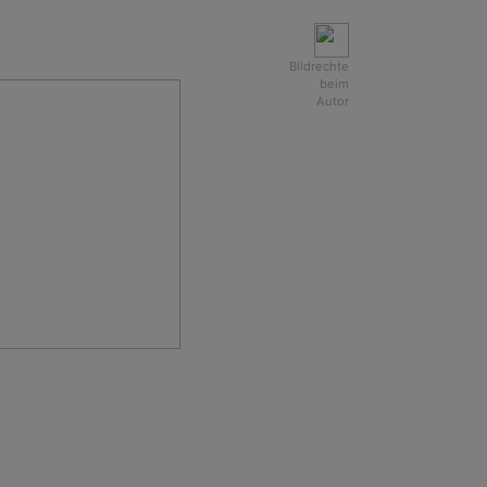
gehört?
Bildrechte
beim
Autor