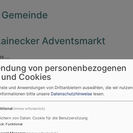
r Gemeinde
Lainecker Adventsmarkt
 ...
ndung von personenbezogenen
 und Cookies
enste und Anwendungen von Drittanbietern auswählen, die wir nutze
Informationen bitte unsere
Datenschutzhinweise
lesen.
Gemeindefest
ktional
(immer erforderlich)
ichern von Daten: Cookie für die Benutzersitzung
ck
:
Funktional
sent Manager