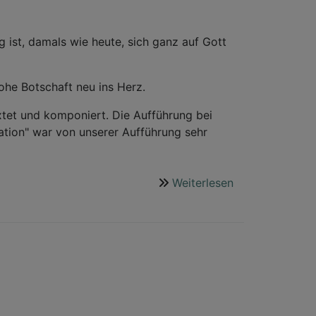
ist, damals wie heute, sich ganz auf Gott
ohe Botschaft neu ins Herz.
tet und komponiert. Die Aufführung bei
ation" war von unserer Aufführung sehr
Weiterlesen
über
24.
und
26.12.2017
Weihnachtsmusi
Hast
du
schon