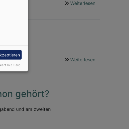
Weiterlesen
über
30.06.
-
01.07.2018
Gemeindefest
akzeptieren
Weiterlesen
über
siert mit Klaro!
27.05.
-
01.06.2018
Irlandreise
hon gehört?
ligabend und am zweiten